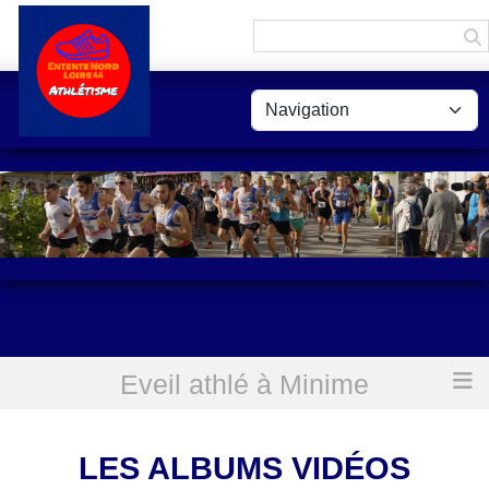
Panneau de gestion des cookies
Eveil athlé à Minime
Accueil
Les albums vidéos
LES ALBUMS VIDÉOS