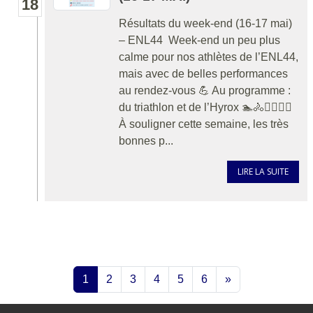
18
Résultats du week-end (16-17 mai)
– ENL44 Week-end un peu plus
calme pour nos athlètes de l’ENL44,
mais avec de belles performances
au rendez-vous 💪 Au programme :
du triathlon et de l’Hyrox 🏊🚴🏃‍♂️🏋️‍♀️
À souligner cette semaine, les très
bonnes p...
LIRE LA SUITE
1
2
3
4
5
6
»