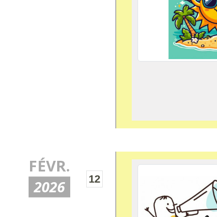
FÉVR.
12
2026