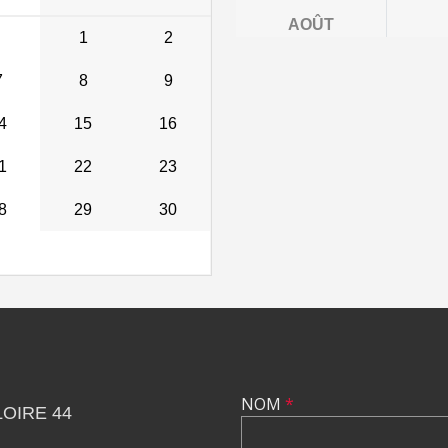
AOÛT
1
2
7
8
9
4
15
16
1
22
23
8
29
30
NOM
*
OIRE 44