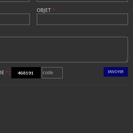
OBJET
*
DE
*
:
ENVOYER