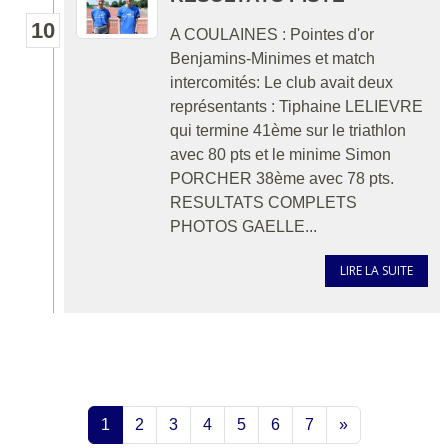
10
A COULAINES : Pointes d'or
Benjamins-Minimes et match
intercomités: Le club avait deux
représentants : Tiphaine LELIEVRE
qui termine 41ème sur le triathlon
avec 80 pts et le minime Simon
PORCHER 38ème avec 78 pts.
RESULTATS COMPLETS
PHOTOS GAELLE...
LIRE LA SUITE
1
2
3
4
5
6
7
»