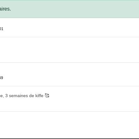
ires.
01
49
e, 3 semaines de kiffe 🥰