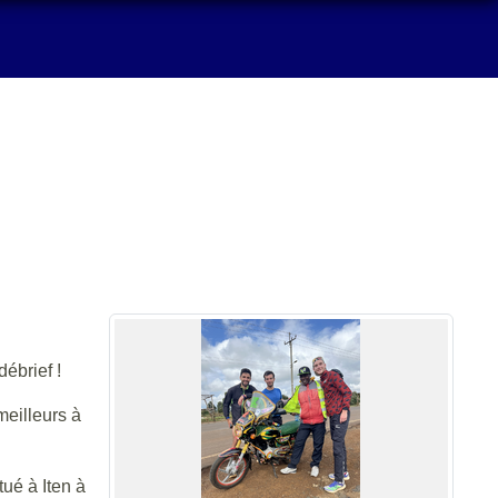
débrief !
meilleurs à
ué à Iten à