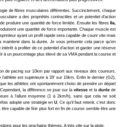
ogie de fibres musculaires différentes. Succinctement, chaque 
ire a des propriétés contractiles et un potentiel d’action 
 de produire une quantité de force limitée. Ensuite les fibres
 IIa, 
i produisent une quantité de force importante. Chaque muscle est 
printeur ayant un profil rapide sera capable de courir vite mais 
 maintenir dans la durée. Je vous présente cela parce qu’en 
ntérêt à profiter de ce potentiel d’action et garder une réserve 
ir à un pourcentage plus élevé de sa VMA pendant la course et 
tion de pacing sur 10km par rapport aux niveaux des coureurs. 
’athlète est supérieure à 39’ sur 10km. Enfin le dernier (G2), 
é que les athlètes ont spontanément choisi de prendre un départ 
Cependant, la différence se joue sur la
 vitesse
 et la 
durée
 de 
ieure à l’allure moyenne (1 à 2km/h), sans que cela ne soit 
efois adopté une stratégie en
 U
. Ce qu’il faut retenir, c’est donc 
tre capable de finir plus fort en fin de course semble être une 
tions pour les prochains thèmes. A très vite sur la piste. 