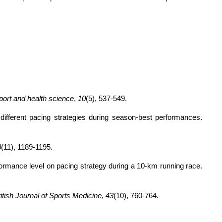
port and health science
, 
10
(5), 537-549.
Filipas, L., Ballati, E. N., Bonato, M., La Torre, A., & Piacentini, M. F. (2018). Elite male and female 800-m runners’ display of different pacing strategies during season-best performances. 
3
(11), 1189-1195.
Lima-Silva, A. E., Bertuzzi, R. C., Pires, F. O., Barros, R. V., Gagliardi, J. F., Hammond, J., ... & Bishop, D. J. (2010). Effect of performance level on pacing strategy during a 10-km running race. 
itish Journal of Sports Medicine
, 
43
(10), 760-764.