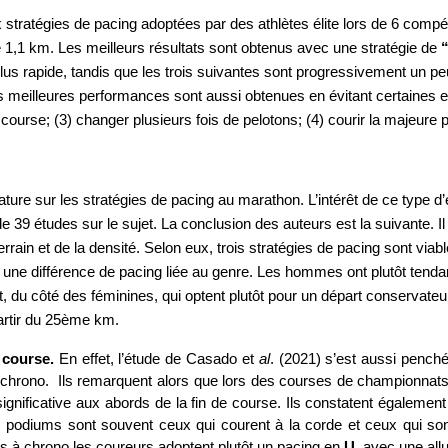
stratégies de pacing adoptées par des athlètes élite lors de 6 compét
1,1 km. Les meilleurs résultats sont obtenus avec une stratégie de 
“
 rapide, tandis que les trois suivantes sont progressivement un peu p
es meilleures performances sont aussi obtenues en évitant certaines err
 course; (3) changer plusieurs fois de pelotons; (4) courir la majeure p
rature sur les stratégies de pacing au marathon. L’intérêt de ce type d
de 39 études sur le sujet. La conclusion des auteurs est la suivante. Il
errain et de la densité. Selon eux, trois stratégies de pacing sont viabl
ne différence de pacing liée au genre. Les hommes ont plutôt tendance 
 du côté des féminines, qui optent plutôt pour un départ conservateur e
partir du 25ème km. 
 course. 
En effet, l’étude de Casado et 
al
. (2021) s’est aussi penché
hrono.  Ils remarquent alors que lors des courses de championnats, l
significative aux abords de la fin de course. Ils constatent également
es podiums sont souvent ceux qui courent à la corde et ceux qui sont 
 à chrono les coureurs adoptent plutôt un pacing en
 U
, avec une all