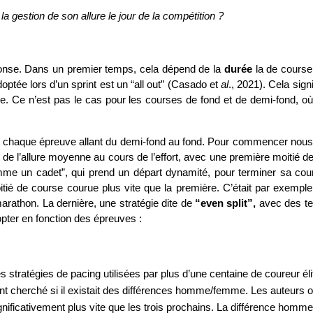
a gestion de son allure le jour de la compétition ? 
onse. Dans un premier temps, cela dépend de la 
durée
 la de course
tée lors d’un sprint est un “all out” (Casado et 
al
., 2021). Cela sig
e. Ce n’est pas le cas pour les courses de fond et de demi-fond, où la 
r chaque épreuve allant du demi-fond au fond. Pour commencer nous all
on de l’allure moyenne au cours de l’effort, avec une première moiti
comme un cadet”, qui prend un départ dynamité, pour terminer sa cours
tié de course courue plus vite que la première. C’était par exemple 
arathon. La dernière, une stratégie dite de 
“even split”,
 avec des te
dopter en fonction des épreuves : 
s stratégies de pacing utilisées par plus d’une centaine de coureur éli
 cherché si il existait des différences homme/femme. Les auteurs on
gnificativement plus vite que les trois prochains. La différence homme