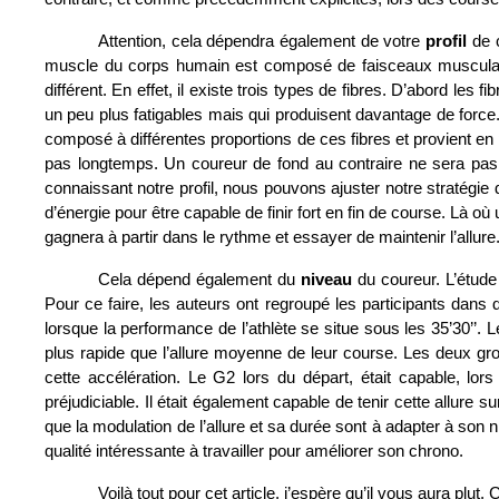
Attention, cela dépendra également de votre 
profil 
de 
muscle du corps humain est composé de faisceaux musculaire
différent. En effet, il existe trois types de fibres. D’abord les fi
un peu plus fatigables mais qui produisent davantage de force. 
composé à différentes proportions de ces fibres et provient en p
pas longtemps. Un coureur de fond au contraire ne sera pas 
connaissant notre profil, nous pouvons ajuster notre stratégie d
d’énergie pour être capable de finir fort en fin de course. Là où 
gagnera à partir dans le rythme et essayer de maintenir l’allure.
Cela dépend également du
 niveau
 du coureur. L’étude
Pour ce faire, les auteurs ont regroupé les participants dans 
lorsque la performance de l’athlète se situe sous les 35’30’’. 
plus rapide que l’allure moyenne de leur course. Les deux gro
cette accélération. Le G2 lors du départ, était capable, lo
préjudiciable. Il était également capable de tenir cette allur
que la modulation de l’allure et sa durée sont à adapter à son 
qualité intéressante à travailler pour améliorer son chrono. 
Voilà tout pour cet article. j’espère qu’il vous aura pl