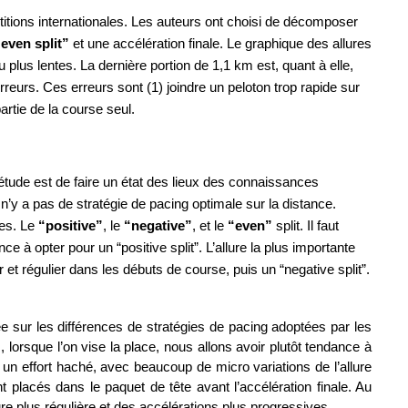
itions internationales. Les auteurs ont choisi de décomposer 
even split”
 et une accélération finale. Le graphique des allures 
lus lentes. La dernière portion de 1,1 km est, quant à elle, 
eurs. Ces erreurs sont (1) joindre un peloton trop rapide sur 
artie de la course seul.
’étude est de faire un état des lieux des connaissances 
 n’y a pas de stratégie de pacing optimale sur la distance. 
es. Le 
“positive”
, le
 “negative”
, et le 
“even”
 split. Il faut 
à opter pour un “positive split”. L’allure la plus importante 
t régulier dans les débuts de course, puis un “negative split”. 
e sur les différences de stratégies de pacing adoptées par les 
orsque l’on vise la place, nous allons avoir plutôt tendance à 
 un effort haché, avec beaucoup de micro variations de l’allure 
placés dans le paquet de tête avant l’accélération finale. Au 
ure plus régulière et des accélérations plus progressives.