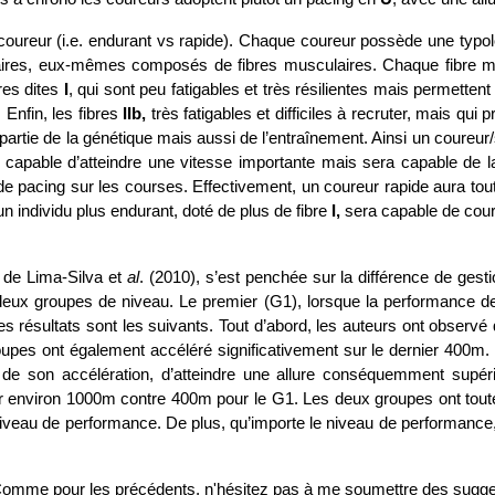
coureur (i.e. endurant vs rapide). Chaque coureur possède une typol
s, eux-mêmes composés de fibres musculaires. Chaque fibre muscula
bres dites
 I
, qui sont peu fatigables et très résilientes mais permettent
Enfin, les fibres 
IIb,
 très fatigables et difficiles à recruter, mais qu
artie de la génétique mais aussi de l’entraînement. Ainsi un coureur/s
capable d’atteindre une vitesse importante mais sera capable de la
e pacing sur les courses. Effectivement, un coureur rapide aura tout i
un individu plus endurant, doté de plus de fibre
 I, 
sera capable de cour
 
 de Lima-Silva et 
al
. (2010), s’est penchée sur la différence de ges
deux groupes de niveau. Le premier (G1), lorsque la performance de l
Les résultats sont les suivants. Tout d’abord, les auteurs ont observ
upes ont également accéléré significativement sur le dernier 400m. 
rs de son accélération, d’atteindre une allure conséquemment supér
e sur environ 1000m contre 400m pour le G1. Les deux groupes ont tout
niveau de performance. De plus, qu’importe le niveau de performance, ê
ut. Comme pour les précédents, n'hésitez pas à me soumettre des sugges