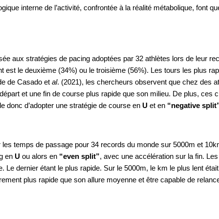
gique interne de l’activité, confrontée à la réalité métabolique, font
ssée aux stratégies de pacing adoptées par 32 athlètes lors de leur re
 est le deuxième (34%) ou le troisième (56%). Les tours les plus rapid
de de Casado et 
al
. (2021), les chercheurs observent que chez des ath
 départ et une fin de course plus rapide que son milieu. De plus, ces 
le donc d’adopter une stratégie de course en 
U
 et en
 “negative split
r les temps de passage pour 34 records du monde sur 5000m et 10km. 
g en 
U
 ou alors en
 “even split”
, avec une accélération sur la fin. L
e dernier étant le plus rapide. Sur le 5000m, le km le plus lent était 
rement plus rapide que son allure moyenne et être capable de relancer