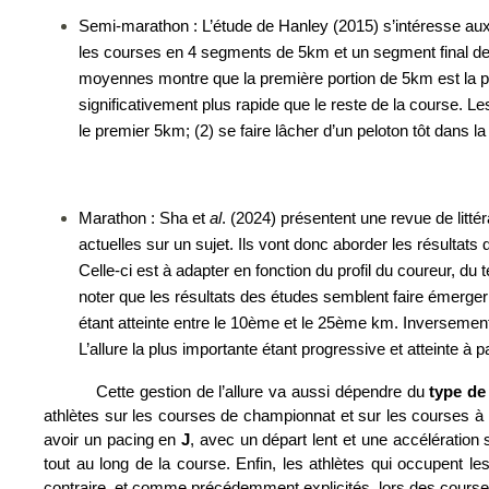
Semi-marathon : L’étude de Hanley (2015) s’intéresse aux 
les courses en 4 segments de 5km et un segment final de 
moyennes montre que la première portion de 5km est la plus
significativement plus rapide que le reste de la course. L
le premier 5km; (2) se faire lâcher d’un peloton tôt dans la
Marathon : Sha et 
al
. (2024) présentent une revue de litté
actuelles sur un sujet. Ils vont donc aborder les résultats 
Celle-ci est à adapter en fonction du profil du coureur, du t
noter que les résultats des études semblent faire émerger u
étant atteinte entre le 10ème et le 25ème km. Inversement,
L’allure la plus importante étant progressive et atteinte à 
Cette gestion de l’allure va aussi dépendre du 
type de
athlètes sur les courses de championnat et sur les courses à c
avoir un pacing en
 J
, avec un départ lent et une accélération 
tout au long de la course. Enfin, les athlètes qui occupent l
contraire, et comme précédemment explicités, lors des courses