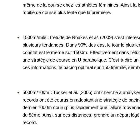
même de la course chez les athlètes féminines. Ainsi, la lo
moitié de course plus lente que la première.
1500m/mile : L’étude de Noakes et 
al
. (2009) s’est intére
plusieurs tendances. Dans 90% des cas, le tour le plus lent
constat est le même sur 1500m. Effectivement dans l’étu
une stratégie de course en 
U
 parabolique. C’est-à-dire un
ces informations, le pacing optimal sur 1500m/mile, semb
5000m/10km : Tucker et
 al
. (2006) ont cherché à analyse
records ont été courus en adoptant une stratégie de pacin
dernier 1000m couru plus rapidement que l’allure moyenne. L
du 8ème. Ainsi, sur ces distances, prendre un départ légè
record. 