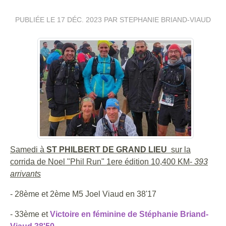
PUBLIÉE LE
17 DÉC. 2023
PAR STEPHANIE BRIAND-VIAUD
Samedi à
ST PHILBERT DE GRAND LIEU
sur la
corrida de Noel "Phil Run" 1ere édition 10,400 KM-
393
arrivants
- 28ème et 2ème M5 Joel Viaud en 38'17
- 33ème et
Victoire en féminine de Stéphanie Briand-