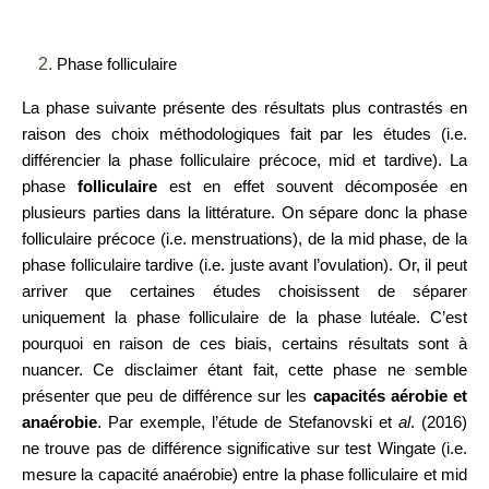
Phase folliculaire
La phase suivante présente des résultats plus contrastés en
raison des choix méthodologiques fait par les études (i.e.
différencier la phase folliculaire précoce, mid et tardive). La
phase
folliculaire
est en effet souvent décomposée en
plusieurs parties dans la littérature. On sépare donc la phase
folliculaire précoce (i.e. menstruations), de la mid phase, de la
phase folliculaire tardive (i.e. juste avant l’ovulation). Or, il peut
arriver que certaines études choisissent de séparer
uniquement la phase folliculaire de la phase lutéale. C’est
pourquoi en raison de ces biais, certains résultats sont à
nuancer. Ce disclaimer étant fait, cette phase ne semble
présenter que peu de différence sur les
capacités aérobie et
anaérobie
. Par exemple, l’étude de Stefanovski et
al
. (2016)
ne trouve pas de différence significative sur test Wingate (i.e.
mesure la capacité anaérobie) entre la phase folliculaire et mid