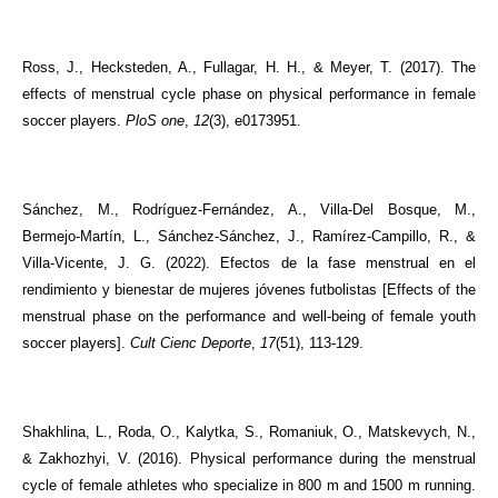
Ross, J., Hecksteden, A., Fullagar, H. H., & Meyer, T. (2017). The
effects of menstrual cycle phase on physical performance in female
soccer players.
PloS one
,
12
(3), e0173951.
Sánchez, M., Rodríguez-Fernández, A., Villa-Del Bosque, M.,
Bermejo-Martín, L., Sánchez-Sánchez, J., Ramírez-Campillo, R., &
Villa-Vicente, J. G. (2022). Efectos de la fase menstrual en el
rendimiento y bienestar de mujeres jóvenes futbolistas [Effects of the
menstrual phase on the performance and well-being of female youth
soccer players].
Cult Cienc Deporte
,
17
(51), 113-129.
Shakhlina, L., Roda, O., Kalytka, S., Romaniuk, O., Matskevych, N.,
& Zakhozhyi, V. (2016). Physical performance during the menstrual
cycle of female athletes who specialize in 800 m and 1500 m running.