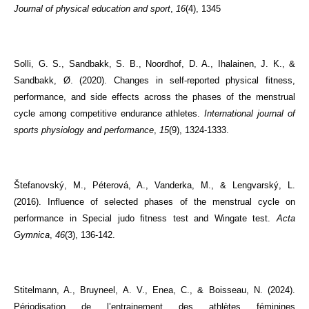
Journal of physical education and sport
,
16
(4), 1345
Solli, G. S., Sandbakk, S. B., Noordhof, D. A., Ihalainen, J. K., &
Sandbakk, Ø. (2020). Changes in self-reported physical fitness,
performance, and side effects across the phases of the menstrual
cycle among competitive endurance athletes.
International journal of
sports physiology and performance
,
15
(9), 1324-1333.
Štefanovský, M., Péterová, A., Vanderka, M., & Lengvarský, L.
(2016). Influence of selected phases of the menstrual cycle on
performance in Special judo fitness test and Wingate test.
Acta
Gymnica
,
46
(3), 136-142.
Stitelmann, A., Bruyneel, A. V., Enea, C., & Boisseau, N. (2024).
Périodisation de l’entrainement des athlètes féminines