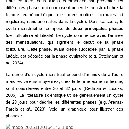
Pour ce faire, nous allons commencer par présenter les
différentes phases qui composent un cycle menstruel chez la
femme euménorrhéique (i.e. menstruations normales et
régulières, sans anomalies dans le cycle). Dans ce cadre, le
cycle menstruel se compose de
deux principales phases
(i.e. folliculaire et lutéale). Le cycle commence avec l’arrivée
des menstruations, qui signifient le début de la phase
folliculaire. Cette phase, avant d’être succédée par la phase
lutéale, est séparée par la phase ovulatoire (e.g. Stitelmann et
al
., 2024).
La durée d’un cycle menstruel dépend d’un individu à l’autre
mais les valeurs moyennes, chez la femme euménorrhéique,
sont considérées entre 26 et 32 jours (Redman & Loucks,
2005). La littérature scientifique utilise généralement un cycle
de 28 jours pour décrire les différentes phases (e.g. Arenas-
Pareja et
al
., 2023). Voici un graphique pour illustrer ces
phases :