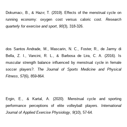
Dokumacı, B., & Hazır, T. (2019). Effects of the menstrual cycle on
running economy: oxygen cost versus caloric cost.
Research
quarterly for exercise and sport
,
90
(3), 318-326.
dos Santos Andrade, M., Mascarin, N. C., Foster, R., de Jarmy di
Bella, Z. I., Vancini, R. L., & Barbosa de Lira, C. A. (2016). Is
muscular strength balance influenced by menstrual cycle in female
soccer players?.
The Journal of Sports Medicine and Physical
Fitness
,
57
(6), 859-864.
Ergin, E., & Kartal, A. (2020). Menstrual cycle and sporting
performance perceptions of elite volleyball players.
International
Journal of Applied Exercise Physiology
,
9
(10), 57-64.