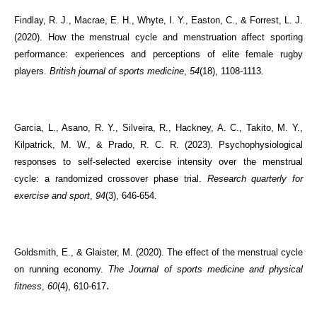
Findlay, R. J., Macrae, E. H., Whyte, I. Y., Easton, C., & Forrest, L. J.
(2020). How the menstrual cycle and menstruation affect sporting
performance: experiences and perceptions of elite female rugby
players.
British journal of sports medicine
,
54
(18), 1108-1113.
Garcia, L., Asano, R. Y., Silveira, R., Hackney, A. C., Takito, M. Y.,
Kilpatrick, M. W., & Prado, R. C. R. (2023). Psychophysiological
responses to self-selected exercise intensity over the menstrual
cycle: a randomized crossover phase trial.
Research quarterly for
exercise and sport
,
94
(3), 646-654.
Goldsmith, E., & Glaister, M. (2020). The effect of the menstrual cycle
on running economy.
The Journal of sports medicine and physical
.
fitness
,
60
(4), 610-617