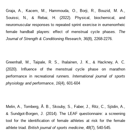
Graja, A., Kacem, M., Hammouda, O., Borji, R., Bouzid, M. A.,
Souissi, N., & Rebai, H. (2022). Physical, biochemical, and
neuromuscular responses to repeated sprint exercise in eumenorrheic
female handball players: effect of menstrual cycle phases.
The
Journal of Strength & Conditioning Research
,
36
(8), 2268-2276.
Greenhall, M., Taipale, R. S., Ihalainen, J. K., & Hackney, A. C.
(2020). Influence of the menstrual cycle phase on marathon
performance in recreational runners.
International journal of sports
physiology and performance
,
16
(4), 601-604
Melin, A., Tornberg, Å. B., Skouby, S., Faber, J., Ritz, C., Sjödin, A.,
& Sundgot-Borgen, J. (2014). The LEAF questionnaire: a screening
tool for the identification of female athletes at risk for the female
athlete triad.
British journal of sports medicine
,
48
(7), 540-545.