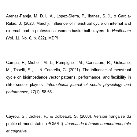
Arenas-Pareja, M. D. L. A., Lopez-Sierra, P., Ibanez, S. J., & Garcia-
Rubio, J. (2023, March). Influence of menstrual cycle on internal and
external load in professional women basketball players. In
Healthcare
(Vol. 11, No. 6, p. 822). MDPI.
Campa, F., Micheli, M. L., Pompignoli, M., Cannataro, R., Gulisano,
M., Toselli, S., ... & Coratella, G. (2021). The influence of menstrual
cycle on bioimpedance vector patterns, performance, and flexibility in
elite soccer players.
International journal of sports physiology and
performance
,
17
(1), 58-66.
Cayrou, S., Dickès, P., & Dolbeault, S. (2003). Version française du
profile of mood states (POMS-f).
Journal de thérapie comportementale
et cognitive
.