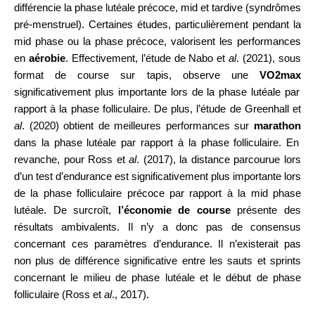
différencie la phase lutéale précoce, mid et tardive (syndrômes
pré-menstruel). Certaines études, particulièrement pendant la
mid phase ou la phase précoce, valorisent les performances
en
aérobie
. Effectivement, l’étude de Nabo et
al
. (2021), sous
format de course sur tapis, observe une
VO2max
significativement plus importante lors de la phase lutéale par
rapport à la phase folliculaire. De plus, l’étude de Greenhall et
al
. (2020) obtient de meilleures performances sur
marathon
dans la phase lutéale par rapport à la phase folliculaire. En
revanche, pour Ross et
al
. (2017), la distance parcourue lors
d’un test d’endurance est significativement plus importante lors
de la phase folliculaire précoce par rapport à la mid phase
lutéale. De surcroît,
l’économie de course
présente des
résultats ambivalents. Il n’y a donc pas de consensus
concernant ces paramètres d’endurance. Il n’existerait pas
non plus de différence significative entre les sauts et sprints
concernant le milieu de phase lutéale et le début de phase
folliculaire (Ross et
al
., 2017).