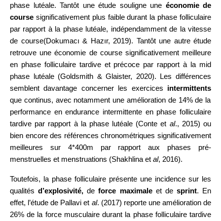
phase lutéale. Tantôt une étude souligne une
économie de
course
significativement plus faible
durant la phase folliculaire
par rapport à la phase lutéale, indépendamment de la vitesse
de course
(Dokumacı & Hazır, 2019).
Tantôt une autre étude
retrouve une économie de course significativement meilleure
en phase folliculaire tardive et précoce par rapport à la mid
phase lutéale (Goldsmith & Glaister, 2020). Les différences
semblent davantage concerner les exercices
intermittents
que continus, avec notamment une amélioration de 14% de la
performance en endurance intermittente en phase folliculaire
tardive par rapport à la phase lutéale (Conte et
al
., 2015) ou
bien encore des références chronométriques significativement
meilleures sur 4*400m par rapport aux phases pré-
menstruelles et menstruations (Shakhlina et
al
, 2016).
Toutefois, la phase folliculaire présente une incidence sur les
qualités
d’explosivité,
de
force maximale
et de
sprint
. En
effet, l’étude de Pallavi et
al
. (2017) reporte une amélioration de
26% de la force musculaire durant la phase folliculaire tardive