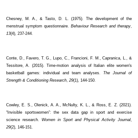
Chesney, M. A., & Tasto, D. L. (1975). The development of the
menstrual symptom questionnaire.
Behaviour Research and therapy
,
13
(4), 237-244.
Conte, D., Favero, T. G., Lupo, C., Francioni, F. M., Capranica, L., &
Tessitore, A. (2015). Time-motion analysis of Italian elite women's
basketball games: individual and team analyses.
The Journal of
Strength & Conditioning Research
,
29
(1), 144-150.
Cowley, E. S., Olenick, A. A., McNulty, K. L., & Ross, E. Z. (2021).
“Invisible sportswomen”: the sex data gap in sport and exercise
science research.
Women in Sport and Physical Activity Journal
,
29
(2), 146-151.