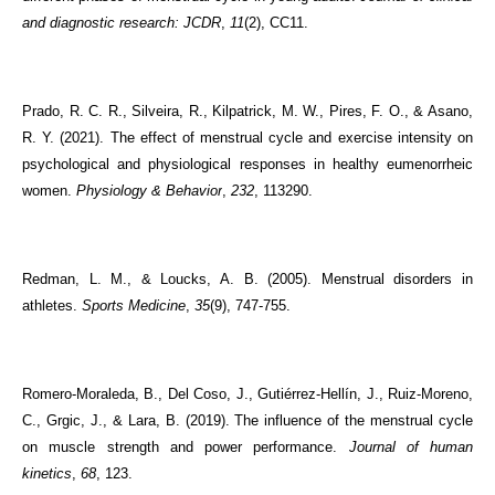
and diagnostic research: JCDR
,
11
(2), CC11.
Prado, R. C. R., Silveira, R., Kilpatrick, M. W., Pires, F. O., & Asano,
R. Y. (2021). The effect of menstrual cycle and exercise intensity on
psychological and physiological responses in healthy eumenorrheic
women.
Physiology & Behavior
,
232
, 113290.
Redman, L. M., & Loucks, A. B. (2005). Menstrual disorders in
athletes.
Sports Medicine
,
35
(9), 747-755.
Romero-Moraleda, B., Del Coso, J., Gutiérrez-Hellín, J., Ruiz-Moreno,
C., Grgic, J., & Lara, B. (2019). The influence of the menstrual cycle
on muscle strength and power performance.
Journal of human
kinetics
,
68
, 123.