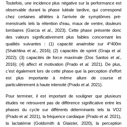
Toutefois, une incidence plus négative sur la performance est
observable durant la phase lutéale tardive, qui correspond
chez certaines athlètes à l’arrivée de symptômes pré-
menstruels tels la rétention d’eau, maux de ventre, douleurs
lombaires (Garcia et
al
., 2023). Cette phase présente donc
des valeurs significativement plus faibles concernant les
qualités suivantes : (1) capacité anaérobie sur 4*400m
(Shakhlina et
al
., 2016); (2) capacités de sprint (Graja et
al
.
2022); (3) capacités de force maximale
(
Dos Santos et
al
.,
2016); (4) affect et motivation (Prado et
al.
2021). De plus,
c’est également lors de cette phase que la perception d’effort
est plus importante à même allure de course et
particulièrement à haute intensité (Prado et
al
. 2021).
Pour terminer, il est important de souligner que
plusieurs
études ne retrouvent pas de différence significative entre les
phases du cycle sur différents déterminants tels la VO2
(Prado et
al
. 2021), la fréquence cardiaque (Prado et
al
. 2021),
la lactatémie (Goldsmith & Glaister, 2020), la perception