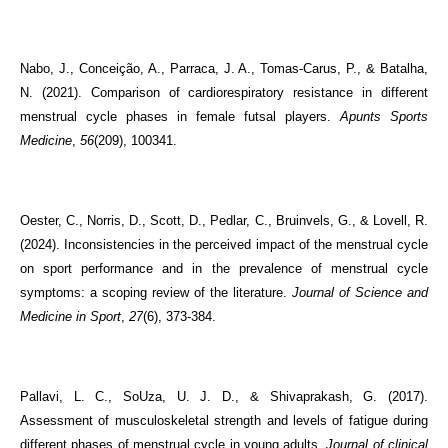
Nabo, J., Conceição, A., Parraca, J. A., Tomas-Carus, P., & Batalha,
N. (2021). Comparison of cardiorespiratory resistance in different
menstrual cycle phases in female futsal players.
Apunts Sports
Medicine
,
56
(209), 100341.
Oester, C., Norris, D., Scott, D., Pedlar, C., Bruinvels, G., & Lovell, R.
(2024). Inconsistencies in the perceived impact of the menstrual cycle
on sport performance and in the prevalence of menstrual cycle
symptoms: a scoping review of the literature.
Journal of Science and
Medicine in Sport
,
27
(6), 373-384.
Pallavi, L. C., SoUza, U. J. D., & Shivaprakash, G. (2017).
Assessment of musculoskeletal strength and levels of fatigue during
different phases of menstrual cycle in young adults.
Journal of clinical