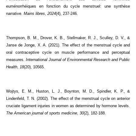
euménorrhéiques en fonction du cycle menstruel: une synthèse
narrative.
Mains libres
,
2024
(4), 237-246.
Thompson, B. M., Drover, K. B., Stellmaker, R. J., Sculley, D. V., &
Janse de Jonge, X. A. (2021). The effect of the menstrual cycle and
oral contraceptive cycle on muscle performance and perceptual
measures.
International Journal of Environmental Research and Public
Health
,
18
(20), 10565.
Wojtys, E. M., Huston, L. J., Boynton, M. D., Spindler, K. P., &
Lindenfeld, T. N. (2002). The effect of the menstrual cycle on anterior
cruciate ligament injuries in women as determined by hormone levels.
The American journal of sports medicine
,
30
(2), 182-188.