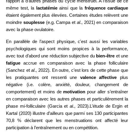
rapport à d’autres phases du cycle menstruel. A l’issue de ce
même test, la
lactatémie
ainsi que la
fréquence cardiaque
étaient également plus élevées. Certaines études relèvent une
moindre
souplesse
(e.g. Campa et
al
., 2021) en comparaison
avec la phase ovulatoire.
En parallèle de l’aspect physique, c'est aussi les variables
psychologiques qui sont moins propices à la performance,
avec tout d’abord une réduction subjective du
bien-être
et une
fatigue
accrue en comparaison avec la phase folliculaire
(Sanchez et
al
., 2022). En outre, c’est lors de cette phase que
les pratiquantes ont ressenti une
valence affective
plus
négative (i.e. colère, anxiété, douleur, changement de
comportement) et moins de
motivation
pour aller s’entraîner
en comparaison avec les autres phases et particulièrement la
phase
mi-folliculaire (Garcia et
al
., 2023).
L’étude de
Ergin et
Kartal (2020)
illustre d’ailleurs que parmi ses 130 participantes
70,8 % déclarent que les menstruations ont affecté leur
participation à l’entraînement ou en compétition.