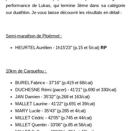
performance de Lukas, qui termine 3ème dans sa catégorie
sur duathlon. Je vous laisse découvrir les résultats en détail :
Semi-marathon de Ploërmel :
HEURTEL Aurélien - 1h15’23’’ (p.15 et 5/cat)
RP
10km de Carquefou :
BUREL Fabrice - 37’16’’ (p.419 et 68/cat)
DUCHESNE Rémi (
pacer
) - 41’21’’ (p.690 et 330/cat)
JAN Damien - 35’32’’ (p.268 et 163/cat)
MALLET Laurine - 41’22’’ (p.691 et 39/cat)
MARY Lucile - 35’43’’ (p.285 et 4/cat)
MILLET Cédric - 42’05’’ (p.745 et 44/cat)
MILLET Quentin - 33’06’’ (p.85 et 56/cat)