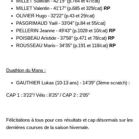
MILLET Sullivan - 42’19’’ (p.764 et 47/cat)
MILLET Valentin - 41’17’’ (p.685 et 329/cat)
RP
OLIVIER Hugo - 32’22’’ (p.43 et 29/cat)
PASGRIMAUD Yaël - 33’04’’ (p.84 et 55/cat)
PELLERIN Jeanne - 49’43’’ (p.1028 et 10/cat)
RP
POISBEAU Aristide - 37’58’’ (p.471 et 78/cat)
RP
ROUSSEAU Mario - 34’35’’ (p.191 et 118/cat)
RP
Duathlon du Mans :
GAUTHIER Lukas (10-13 ans) - 14’39’’ (3ème scratch) :
CAP 1 : 3’22’’/ Vélo : 8’25’’ / CAP 2 : 2’05’’
Félicitations à tous pour ces résultats et cap désormais sur les
dernières courses de la saison hivernale.