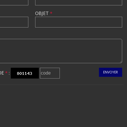
OBJET
*
DE
*
:
ENVOYER