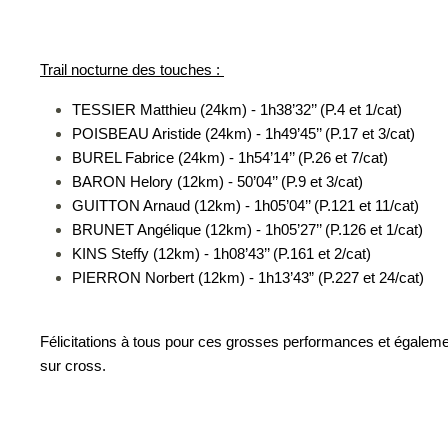
Trail nocturne des touches :
TESSIER Matthieu (24km) - 1h38’32’’ (P.4 et 1/cat)
POISBEAU Aristide (24km) - 1h49’45’’ (P.17 et 3/cat)
BUREL Fabrice (24km) - 1h54’14’’ (P.26 et 7/cat)
BARON Helory (12km) - 50’04’’ (P.9 et 3/cat)
GUITTON Arnaud (12km) - 1h05’04’’ (P.121 et 11/cat)
BRUNET Angélique (12km) - 1h05’27’’ (P.126 et 1/cat)
KINS Steffy (12km) - 1h08’43’’ (P.161 et 2/cat)
PIERRON Norbert (12km) - 1h13’43” (P.227 et 24/cat)
Félicitations à tous pour ces grosses performances et égalemen
sur cross.